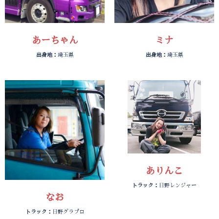
あーちゃん
ミナ
出身地：
埼玉県
出身地：
埼玉県
ありんこ
トラック：
日野レンジャー
なお
トラック：
日野グラプロ