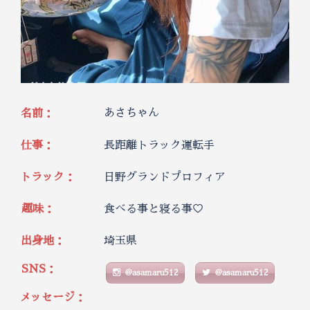
あさちゃん
名前：
仕事：
長距離トラック運転手
トラック：
日野グランドプロフィア
趣味：
食べる事と寝る事♡
出身地：
埼玉県
SNS：
@asamaru512
@asamaru512
メッセージ：