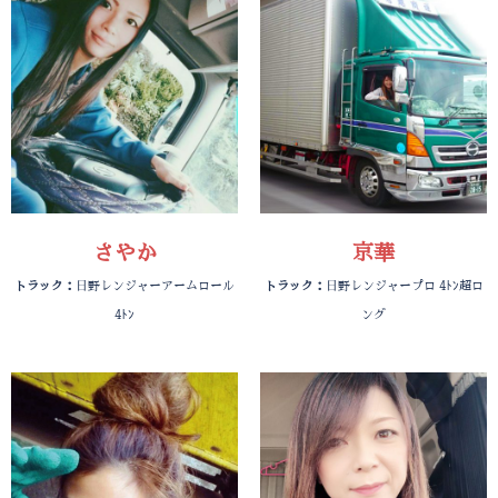
さやか
京華
トラック：
日野レンジャーアームロール
トラック：
日野レンジャープロ 4ﾄﾝ超ロ
4ﾄﾝ
ング