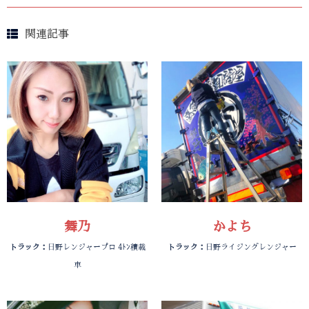
関連記事
舞乃
かよち
トラック：
日野レンジャープロ 4ﾄﾝ積載
トラック：
日野ライジングレンジャー
車