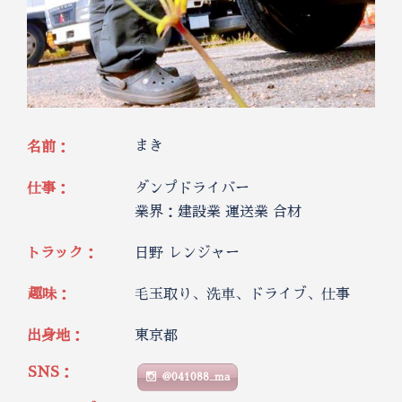
まき
名前：
仕事：
ダンプドライバー
業界：建設業 運送業 合材
トラック：
日野 レンジャー
趣味：
毛玉取り、洗車、ドライブ、仕事
出身地：
東京都
SNS：
@041088_ma