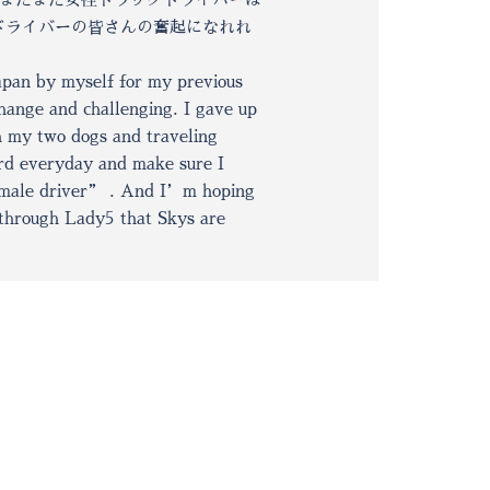
さんの奮起になれれ
 for my previous
llenging. I gave up
and traveling
nd make sure I
 . And I’m hoping
5 that Skys are