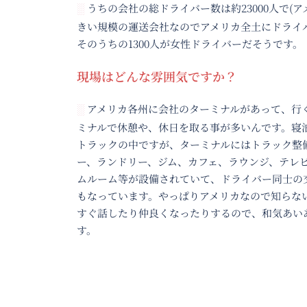
うちの会社の総ドライバー数は約23000人で(アメリカで1番大
░
きい規模の運送会社なのでアメリカ全土にドライバーがいます)
そのうちの1300人が女性ドライバーだそうです。
現場はどんな雰囲気ですか？
アメリカ各州に会社のターミナルがあって、行く先々でター
░
ミナルで休憩や、休日を取る事が多いんです。寝泊まりは当然
トラックの中ですが、ターミナルにはトラック整備場、シャワ
ー、ランドリー、ジム、カフェ、ラウンジ、テレビルーム、ゲー
ムルーム等が設備されていて、ドライバー同士の交流の場所に
もなっています。やっぱりアメリカなので知らない人同士でも
すぐ話したり仲良くなったりするので、和気あいあいな感じで
す。