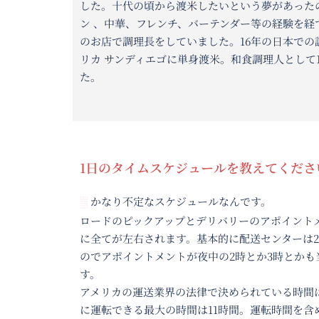
した。十代の頃から渡米したいという夢があったので、和食だけ
ン 、中華、フレンチ、バーテンダー等の経験を経て、日本での
のお店で調理長をしていました。16年の日本での調理人の経験を元
リカ サンディエゴに単身渡米。和食調理人として10年間何店舗
た。
1日のタイムスケジュールを教えてください。
かなり不定なスケジュールなんです。
░
ロードのピックアップとデリバリーのアポイントメントの時間
に全てが左右されます。基本的に配送センターは24時間営業な
のでアポイントメントが夜中の2時とか3時とかも当たり前で
す。
アメリカの運送業界の法律で決められている時間は 24時間以内
に運転できる最大の時間は11時間。運転時間を含めた仕事をし