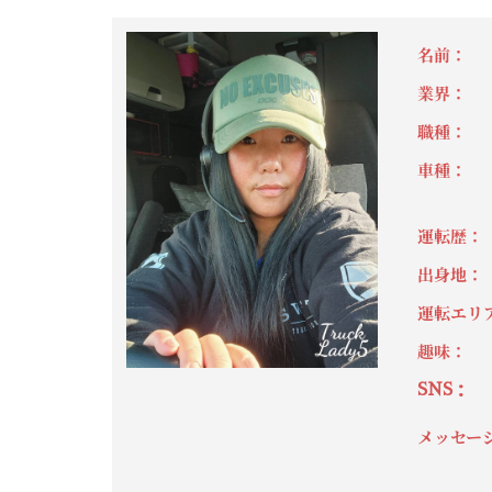
名前：
海音（
業界：
53フ
職種：
食品
車種：
202
ック)
運転歴：
3ヶ月
出身地：
神奈
運転エリア：
アメ
趣味：
料理
SNS：
＠m
メッセージ：
アメ
匹と
人、