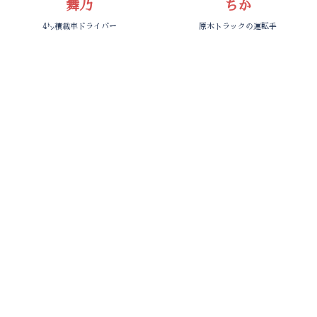
舞乃
ちか
4㌧積載車ドライバー
原木トラックの運転手
Yuu
Akari
大型トレーラードライバー
積載車ドライバー