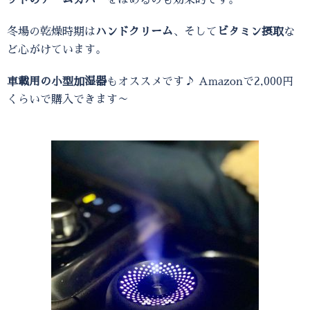
ットのアームカバー
をはめるのも効果的です。
冬場の乾燥時期は
ハンドクリーム
、そして
ビタミン摂取
な
ど心がけています。
車載用の小型加湿器
もオススメです♪ Amazonで2,000円
くらいで購入できます～