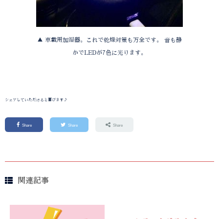
▲ 車載用加湿器。これで乾燥対策も万全です。 音も静
かでLEDが7色に光ります。
シェアしていただけると喜びます♪
Share
Share
Share
関連記事