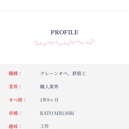
PROFILE
職種：
クレーンオペ、鉄筋工
業界：
職人業界
オペ歴：
1年9ヶ月
車種：
KATO MR130Ri
工作
趣味：