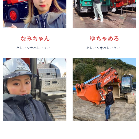
なみちゃん
ゆちゃめろ
クレーンオペレーター
クレーンオペレーター
ひなた
Kaori