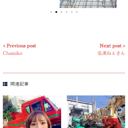
< Previous post
Next post >
Chamiko
弘美ねぇさん
関連記事